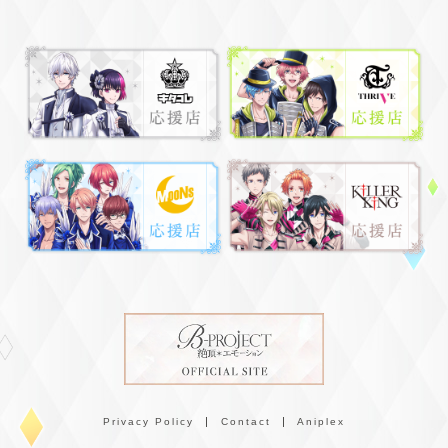
Privacy Policy
Contact
Aniplex