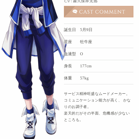
誕生日
5月9日
星座
牡牛座
血液型
O
身長
177cm
体重
57kg
サービス精神旺盛なムードメーカー。
コミュニケーション能力が高く、 かな
りのお調子者。
楽天的だがその半面、危機感が少ない
ところも。